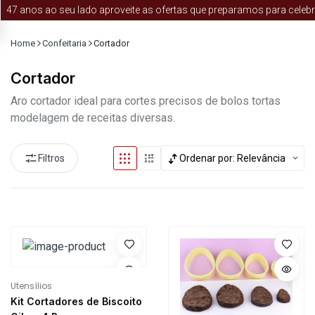
47 anos ao seu lado aproveite as ofertas que preparamos para celebra
Home
Confeitaria
Cortador
Cortador
Aro cortador ideal para cortes precisos de bolos tortas
modelagem de receitas diversas.
Filtros
Ordenar por:
Relevância
Utensílios
Kit Cortadores de Biscoito