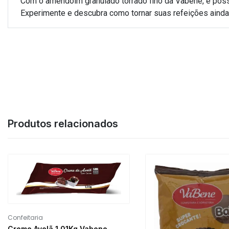
Com o amendoim granulado torrado fino da Vabene, é possí
Experimente e descubra como tornar suas refeições ainda 
Produtos relacionados
Confeitaria
Creme Avelã 1,01Kg Vabene